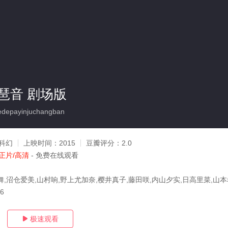
琶音 剧场版
depayinjuchangban
科幻
上映时间：
2015
豆瓣评分：
2.0
正片/高清
- 免费在线观看
舞,沼仓爱美,山村响,野上尤加奈,樱井真子,藤田咲,内山夕实,日高里菜,山本
16
极速观看
