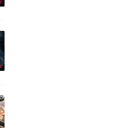
0
他无意中把一个无害的爱情机器人变成了一个致命的灵魂伴侣。
。 为了创造一个真正有知觉的伴侣，他无意中把一个无害的爱情机器人变成了
ntific outpost unravel the disturbing secrets about the facility's history, sign
0
永远封存？
、小女孩刘六六等人，被卷入亡命匪徒马沙引起的怪兽袭击事件中，众人奋力拼
了一个超越现实的奇异维度。为了带回病人，这位治疗师不得不亲自踏入那片无边无
心理病毒”的幽灵在数字世界蔓延。神秘组织利用直播频率、连麦暗示及直播设