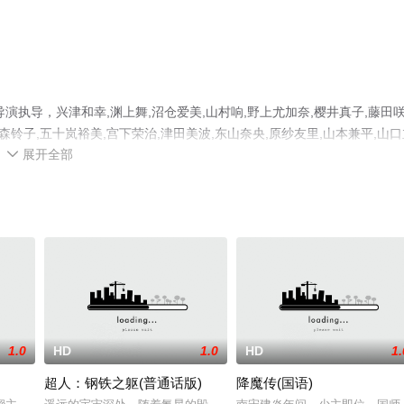
执导，兴津和幸,渊上舞,沼仓爱美,山村响,野上尤加奈,樱井真子,藤田咲
森铃子,五十岚裕美,宫下荣治,津田美波,东山奈央,原纱友里,山本兼平,山口
展开全部
等明星演员精彩演绎的日本电影，手机免费观看高清未删减完整版电影大全就

情网等平台了解。
1.0
HD
1.0
HD
1.
超人：钢铁之躯(普通话版)
降魔传(国语)