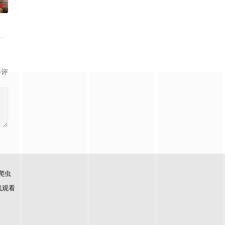
0
姜森在战斗中遇到的一连串事件，让他意识到这场战争背后似乎有着不为人知
t mission to
异世界王子身份觉醒，平凡人生被彻底颠覆。他跨越时空重返埃坦尼亚，但故
机，对消耗资源严重的机器人进行遗弃处置后引发的故事。这些曾经是人类一
影评
爬虫
线观看