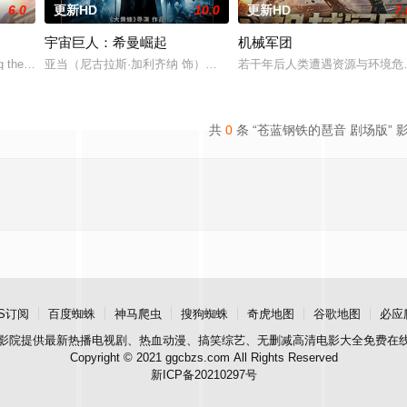
6.0
更新HD
10.0
更新HD
7.
宇宙巨人：希曼崛起
机械军团
回被外星人占领的家园，谁知舰队在登陆前遭到袭击，损失惨重。来到地球后，
g the evacuation of the planet, he will have to survive an automated last resor
亚当（尼古拉斯·加利齐纳 饰）在神秘圣剑的召唤下，尘封十五年的
若干年后人类遭遇资源与环境危
共
0
条 “苍蓝钢铁的琶音 剧场版” 
S订阅
百度蜘蛛
神马爬虫
搜狗蜘蛛
奇虎地图
谷歌地图
必应
影院
提供最新热播电视剧、热血动漫、搞笑综艺、无删减高清电影大全免费在
Copyright © 2021 ggcbzs.com All Rights Reserved
新ICP备20210297号