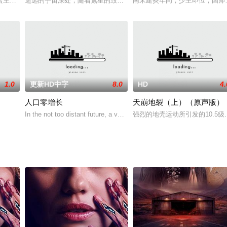
/
主演的科幻片《地球防卫未亡人》，将于2014年2月8日在日本上映，预告片
遥远的宇宙深处，随着氪星的毁灭，超人的传奇故事拉开序幕。氪星人乔·艾尔（
南宋建炎年间，少主即位，国师
1.0
更新HD中字
8.0
HD
4.
人口零增长
天崩地裂（上）（原声版）
度重聚，大家追忆着学生时代一起“犯二”的青葱岁月。谁知在参加完葬礼后，
In the not too distant future, a very smoggy and overpopulated Earth 
强烈的地壳运动所引发的10.