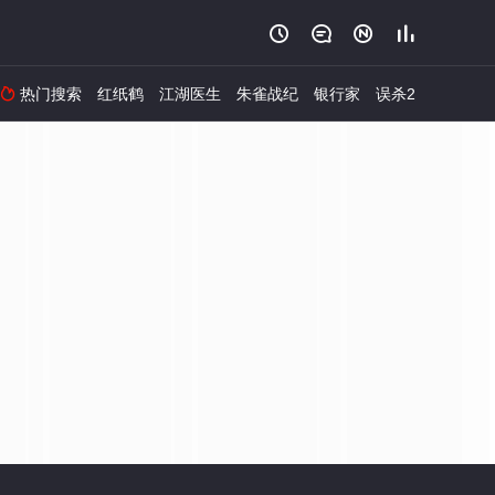




热门搜索
红纸鹤
江湖医生
朱雀战纪
银行家
误杀2
