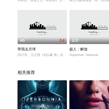
哥斯拉：怪兽之王 / 哥斯拉II: 王者巨兽(港) / 哥吉拉II怪兽之王(台) 
据台湾媒体报道，有一部坛蜜
HD
5.0
正片
带我去月球
超人：解放
2017年，汪正翔（刘以豪 饰）在一次葬礼上与高中的死党们再
Superman: Unbound
相关推荐