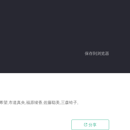
保存到浏览器
希望,市道真央,福原绫香,佐藤聪美,三森铃子,
分享
