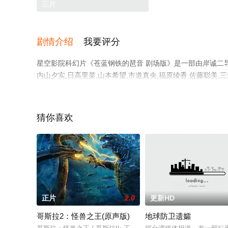
正片
剧情介绍
我要评分
星空影院科幻片《苍蓝钢铁的琶音 剧场版》是一部由岸诚二导演
内山夕实,日高里菜,山本希望,市道真央,福原绫香,佐藤聪美,三
花子,高桥伸也,置鲇龙太郎,木内秀信,钉宫理惠,中田让治
星空电影网，更多剧情信息可移步至豆瓣电影、电视猫或剧
猜你喜欢
正片
2.0
更新HD
哥斯拉2：怪兽之王(原声版)
地球防卫遗孀