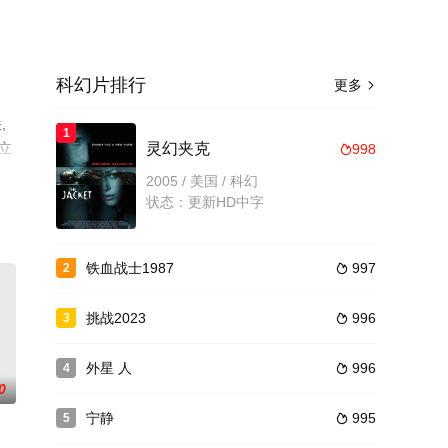
科幻片排行
更多

,
1
立
灵幻夹克
998

上
2005 / 美国 / 科幻
状态：更新HD中字
铁血战士1987
997
2

挑战2023
996
3

外星 人
996
4

0
宁静
995
5
