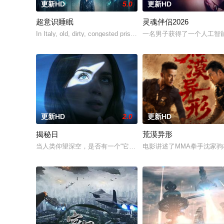
更新HD
5.0
更新HD
超意识睡眠
灵魂伴侣2026
In Italy, old, dirty, congested prisons full of violence and abus
一名男子获得了一个人工智
更新HD
2.0
更新HD
揭秘日
荒漠异形
当人类仰望深空，是否有一个“它”也正在对望？一场关于外星文明
电影讲述了MMA拳手沈家