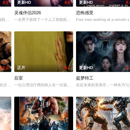
9.0
更新HD
9.0
更新HD
8.
灵魂伴侣2026
恐怖感受
e are a dim and distant memory. Now prisoners serve the
能机器人，以应对刚刚去世的妻子的去世。 为了创造一个真正有知觉的伴侣，
一名男子获得了一个人工智能机器人，以应对刚刚去世的妻子的去世
Four men working at a remote scie
10.0
正片
4.0
更新HD
2.
后室
盗梦特工
的全球“揭秘”，即将颠覆人类认知。而这背后隐藏的真相，为何有人想要将它
驹在沙漠小镇散心时遭遇沙漠怪兽袭击，与寻找丈夫死亡真相的客栈老板娘楚红
一位心理治疗师的病人在一次诡异的事故中“切入”（No-clip）到
在近未来的东海市，一种名为“