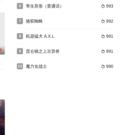
最近曝光，结果真是令人傻眼，因为大家原以为，坛蜜既然在片中是饰演守护地球
罗素·克劳 Russell Crowe 饰）抵死反抗佐德将军（迈克尔·珊农 Mic
专权。是时镇世封印被解，各路妖魔纵横世间，遂令杭州城人心惶惶。适值此时
寄生异形（普通话）
993
6

骆驼蜘蛛
992
7

机器猛犬 A.X.L.
991
8

0
昆仑镜之上古异兽
991
9

魔力女战士
990
10

正翔经历了一场奇异事件，醒来后的他发现自己回到了高中毕业前的三天，与曾经
government makes it illegal to have children for
5级恐怖地震毁灭了美国西海岸，地震学家萨曼塔·希尔希望帮助国家度过这次