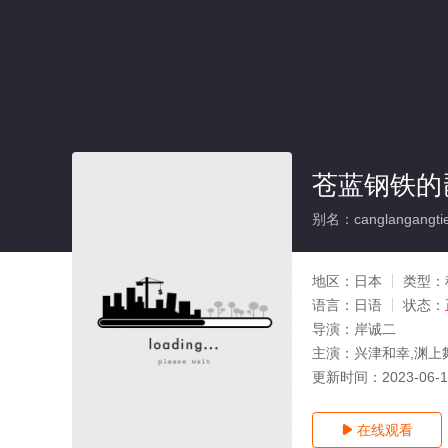
苍蓝钢铁的
别名：canglangangtie
地区：
日本
类型：
语言：
日语
状态：
导演：
岸诚二
主演：
兴津和幸,渊上
更新时间：
2023-06-
在线观看
