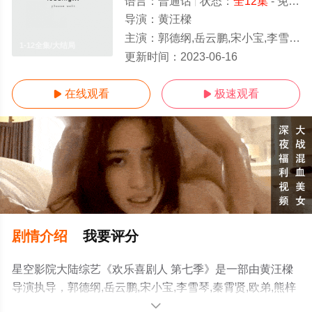
语言：
普通话
状态：
全12集
- 免费在线观看
导演：
黄汪樑
主演：
郭德纲,岳云鹏,宋小宝,李雪琴,秦霄贤,欧弟,熊梓淇,李艺彤,张大大,范湉湉,纯情阿伟,杨树林,宋晓峰
1-12全集/大结局
更新时间：
2023-06-16
在线观看
极速观看


剧情介绍
我要评分
星空影院大陆综艺《欢乐喜剧人 第七季》是一部由黄汪樑
导演执导，郭德纲,岳云鹏,宋小宝,李雪琴,秦霄贤,欧弟,熊梓
淇,李艺彤,张大大,范湉湉,纯情阿伟,杨树林,宋晓峰等明星演
