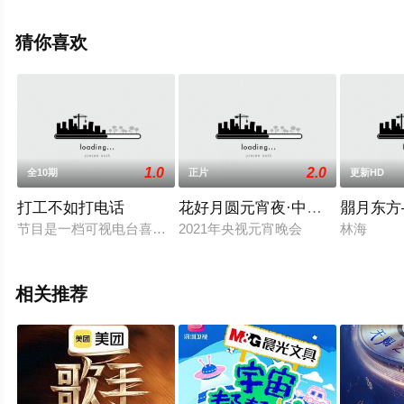
员精彩演绎的中国大陆综艺，大结局剧情已揭晓（1-12全
集），手机免费观看高清未删减完整版综艺节目就上星空
猜你喜欢
电影网，更多剧情信息可移步至豆瓣综艺、电视猫或剧情
网等平台了解。
1.0
2.0
全10期
正片
更新HD
打工不如打电话
花好月圆元宵夜·中央广播电视总台
朤月东方
节目是一档可视电台喜剧聊天节目。脱口秀“领导”程璐携手脱口秀
2021年央视元宵晚会
林海
相关推荐