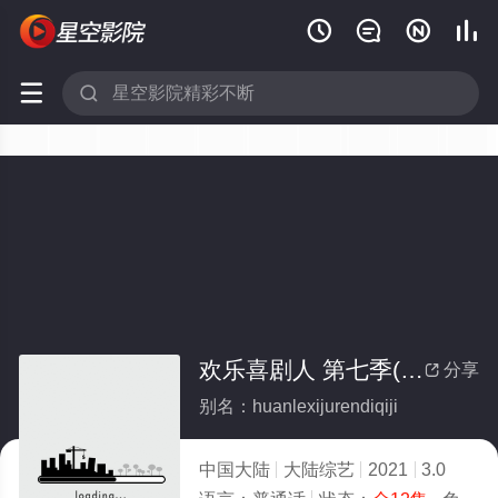






欢乐喜剧人 第七季(全集)
分享

别名：huanlexijurendiqiji
中国大陆
大陆综艺
2021
3.0