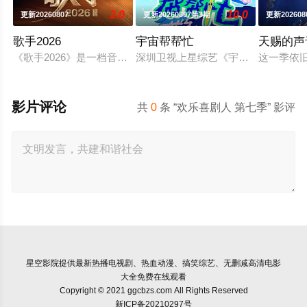
3.0
10.0
更新20260807
更新20260807第3期
更新20260
歌手2026
宇宙帮帮忙
天赐的声
《歌手2026》是一档音乐交流竞技节目。节目集结全球实力唱
深圳卫视上星综艺《宇宙帮帮忙》是
这一季依
影片评论
共
0
条 “欢乐喜剧人 第七季” 影评
星空影院
提供最新热播电视剧、热血动漫、搞笑综艺、无删减高清电影
大全免费在线观看
Copyright © 2021 ggcbzs.com All Rights Reserved
新ICP备20210297号