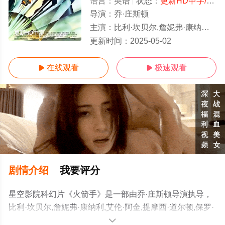
语言：
英语
状态：
更新HD中字/高清
导演：
乔·庄斯顿
主演：
比利·坎贝尔,詹妮弗·康纳利,艾伦·阿金,提摩西·道尔顿,保罗·索维诺,特瑞·欧奎恩,埃德·劳特尔,詹姆斯·汉迪,Robert,Mira
更新HD中字
更新时间：
2025-05-02
在线观看
极速观看


剧情介绍
我要评分
星空影院科幻片《火箭手》是一部由乔·庄斯顿导演执导，
比利·坎贝尔,詹妮弗·康纳利,艾伦·阿金,提摩西·道尔顿,保罗·
索维诺,特瑞·欧奎恩,埃德·劳特尔,詹姆斯·汉
