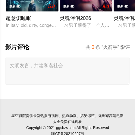
5.0
9.0
更新HD
更新HD
更新HD
超意识睡眠
灵魂伴侣2026
灵魂伴侣2
In Italy, old, dirty, congested prisons full of violence and abuse 
一名男子获得了一个人工智能机器人
一名男子
影片评论
共
0
条 “火箭手” 影评
星空影院
提供最新热播电视剧、热血动漫、搞笑综艺、无删减高清电影
大全免费在线观看
Copyright © 2021 ggcbzs.com All Rights Reserved
新ICP备20210297号