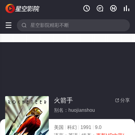






火箭手
分享

别名：huojianshou
美国
科幻
1991
9.0