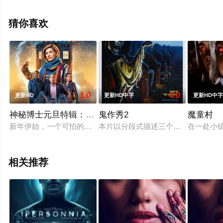
迪,Robert,Miranda,乔·鲍里托,埃迪·琼斯,威廉·桑德
森,Nada,Despotovich,玛格·马丁戴尔,America,Martin,马等
猜你喜欢
明星演员精彩演绎的美国电影，手机免费观看高清未删减
完整版电影大全就上星空电影网，更多剧情信息可移步至
豆瓣电影、电视猫或剧情网等平台了解。
1.0
4.0
更新HD
更新HD中字
更新HD中
神秘博士元旦特辑：新年决心
鬼作秀2
魔童村
新年伊始，一个可怕的恶魔从地球几个世纪的历史中显露。当博
本片以分段式描述三个令人毛骨悚然的恐怖
在一处小
相关推荐