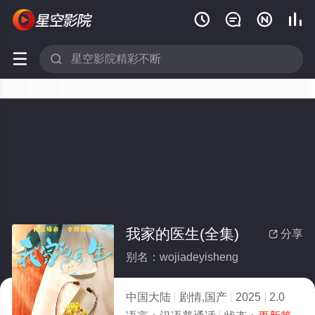






我家的医生(全集)
分享

别名：wojiadeyisheng
中国大陆
剧情,国产
2025
2.0