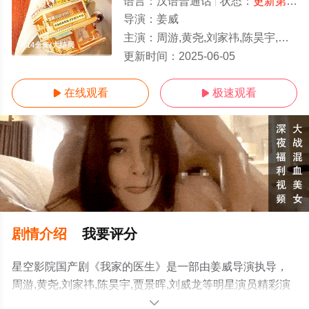
语言：
汉语普通话
状态：
更新第14集
导演：
姜威
主演：
周游,黄尧,刘家祎,陈昊宇,贾景晖,刘威龙
1-14全集/大结局
更新时间：
2025-06-05
在线观看
极速观看


剧情介绍
我要评分
星空影院国产剧《我家的医生》是一部由姜威导演执导，
周游,黄尧,刘家祎,陈昊宇,贾景晖,刘威龙等明星演员精彩演
绎的中国大陆电视剧，大结局剧情已揭晓（1-14全集），
