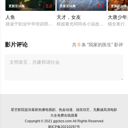
5.0
6.0
更新至10集
更新至16集
更新至12集
人鱼
天才，女友
大唐少年
就读于职业中学培训部的花季女生苏琳（黄杨钿甜 饰），虽自小
根据素光同同名小说改编。江逾白长
猫女夜行
影片评论
共
0
条 “我家的医生” 影评
星空影院
提供最新热播电视剧、热血动漫、搞笑综艺、无删减高清电影
大全免费在线观看
Copyright © 2021 ggcbzs.com All Rights Reserved
新ICP备20210297号