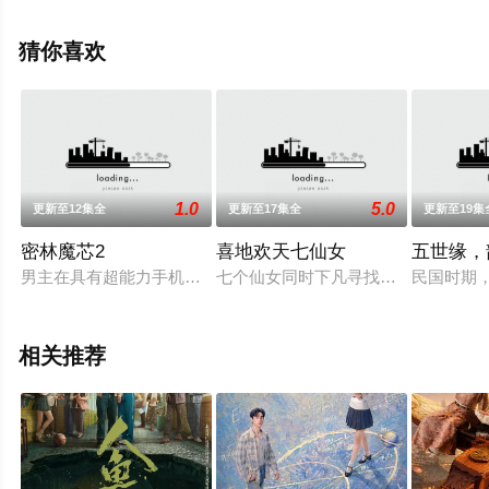
手机免费观看高清未删减完整版电视剧全集就上星空电影
网，热播电视剧提前免费观看，更多剧情信息可移步至豆
猜你喜欢
瓣电视剧、电视猫或剧情网等平台了解。
1.0
5.0
更新至12集全
更新至17集全
更新至19集
密林魔芯2
喜地欢天七仙女
五世缘，
男主在具有超能力手机的蛊惑下，暴露出贪婪的本性，从而让他
七个仙女同时下凡寻找真爱，紫儿遇
民国时期
相关推荐