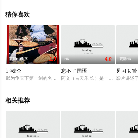
清未删减完整版电影大全就上星空电影网，更多剧情信息
可移步至豆瓣电影、电视猫或剧情网等平台了解。
猜你喜欢
1.0
4.0
更新HD中字
HD
更新HD
追魂伞
忘不了国语
见习女警
武为争天下第一剑的名衔，毅然放弃与秀姑之感情专心练剑，因
阿文（古天乐 饰）是一个小巴司机
影片讲述
相关推荐