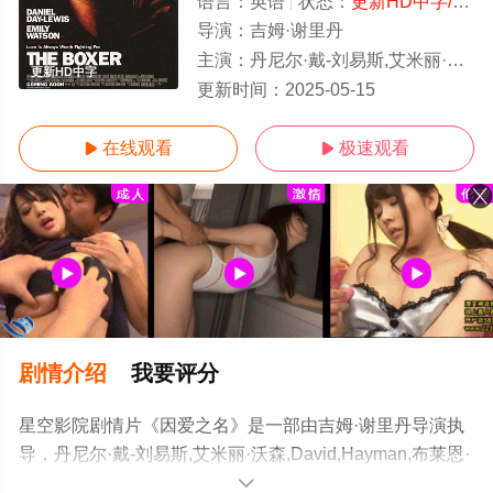
语言：
英语
状态：
更新HD中字/高清
导演：
吉姆·谢里丹
主演：
丹尼尔·戴-刘易斯,艾米丽·沃森,David,Hayman,布莱恩·考克斯
更新HD中字
更新时间：
2025-05-15
在线观看
极速观看


剧情介绍
我要评分
星空影院剧情片《因爱之名》是一部由吉姆·谢里丹导演执
导，丹尼尔·戴-刘易斯,艾米丽·沃森,David,Hayman,布莱恩·
考克斯等明星演员精彩演绎的美国电影，手机免费观看高
