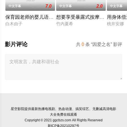
7.0
2.0
中文字幕
中文字幕
中文字幕
保育园老师的婴儿语让人超兴奋
想要享受暴露式按摩的已婚女子
用身体偿
白木由子
竹内夏希
桃井安娜
影片评论
共
0
条 “因爱之名” 影评
星空影院
提供最新热播电视剧、热血动漫、搞笑综艺、无删减高清电影
大全免费在线观看
Copyright © 2021 ggcbzs.com All Rights Reserved
新ICP备20210297号