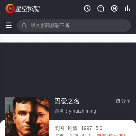






因爱之名
分享

别名：yinaizhiming
美国
剧情
1997
5.0