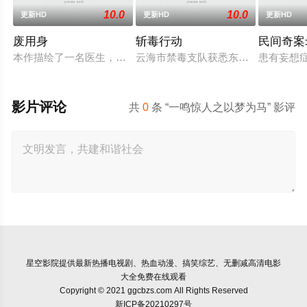
10.0
10.0
更新HD
更新HD
更新HD
废用身
斩毒行动
民间奇案录
本作描绘了一名医生，因一种围绕“废用身”——因瘫痪等原因已
云海市禁毒支队获悉东南亚毒王廖爷将
患有妄想
影片评论
共
0
条 “一鸣惊人之以梦为马” 影评
星空影院
提供最新热播电视剧、热血动漫、搞笑综艺、无删减高清电影
大全免费在线观看
Copyright © 2021 ggcbzs.com All Rights Reserved
新ICP备20210297号