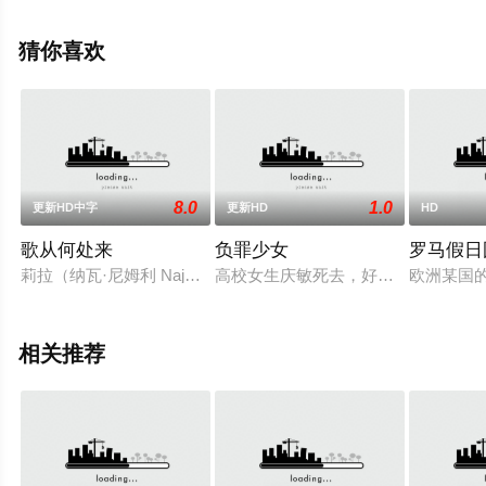
更多剧情信息可移步至豆瓣电影、电视猫或剧情网等平台
了解。
猜你喜欢
8.0
1.0
更新HD中字
更新HD
HD
歌从何处来
负罪少女
罗马假日
莉拉（纳瓦·尼姆利 Najwa Nimri 饰）曾是风靡乐坛的
高校女生庆敏死去，好友迎熙是最后一
欧洲某国的
相关推荐