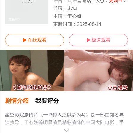
语言：
汉语普通话
状态：
更新HD/高清
导演：
未知
主演：
于心妍
更新HD
更新时间：
2025-08-14
在线观看
极速观看


剧情介绍
我要评分
星空影院剧情片《一鸣惊人之以梦为马》是一部由知名导
演执导，于心妍等明星演员精彩演绎的中国大陆电影，手
机免费观看高清未删减完整版电影大全就上星空电影网，
