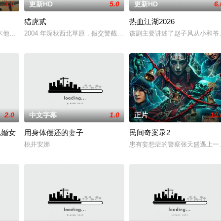
3.0
更新HD
5.0
更新HD
6.
猎虎贰
热血江湖2026
一起生活的照屋踊，憧憬舞蹈学校的丽莎，开始了舞蹈生涯。朱音为了支撑家数
木他们毕业于同一所大学。他们和很多年轻人一样，自以为是，敏感错弱，没有
2004 年深秋西北草原，假交警截停铜矿押运车，炸药破箱、两命
该剧主要讲述了赵子风从小和爷
2.0
中文字幕
1.0
正片
10.
已婚女
用身体偿还的妻子
民间奇案录2
桃井安娜
患有妄想症的警察张天盛遇上一