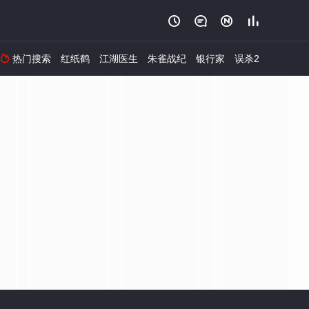




热门搜索
红纸鹤
江湖医生
朱雀战纪
银行家
误杀2
