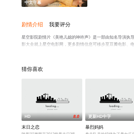
中文字幕
剧情介绍
我要评分
星空影院剧情片《美艳儿媳的呻吟声》是一部由知名导演执
影大全就上星空电影网，更多剧情信息可移步至豆瓣电影、
猜你喜欢
HD
8.0
更新HD中字
末日之恋
暴烈妈妈