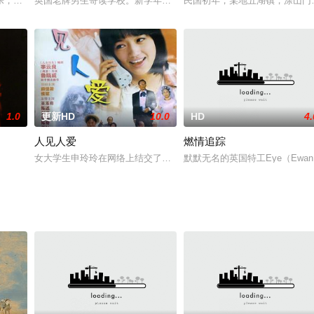
的世界末日恐慌中，邪教，犯罪案件不断增加，打砸抢案件蔓延全世界。命运中的
乐，毅然退出市队成为了一名出租车司机。乐乐渐渐步入青春期，与不善表达的
英国老牌男生寄读学校。新学年开始了，低年级学生米克·特拉维斯（马尔科姆
民国初年，某地五湖镇，涂山门
1.0
更新HD
10.0
HD
4.
人见人爱
燃情追踪
女大学生申玲玲在网络上结交了一位绰号为“将军”的男朋友，两个虽然
默默无名的英国特工Eye（Ewa