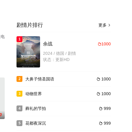
剧情片排行
更多

版电
1
余战
1000

2024 / 德国 / 剧情
状态：更新HD
大鼻子情圣国语
1000
2

动物世界
1000
3

葬礼的节拍
999
4

0
花都夜深沉
999
5
