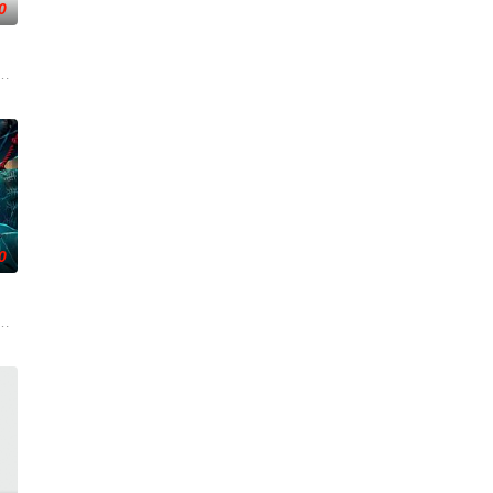
0
在酒吧工作，不擅长与人打交道的舞总是在学校前专心地注视着哥哥的身影。
被认可的才华。他们来自不同的地方，却有一个共同的愿望“出人头地”。在经
陨灭，悍匪携枪遁入茫茫戈壁。刑警杨志刚凭现场足迹与痕迹精准锁凶，追凶途
爷在乡下习武，长大后从乡野来到大城市寻找自己的一处立足之地。在这样一
0
起离奇的神像杀人事件，勘案过程中，牵引出“婴胎报仇”，“娘娘索命”等一