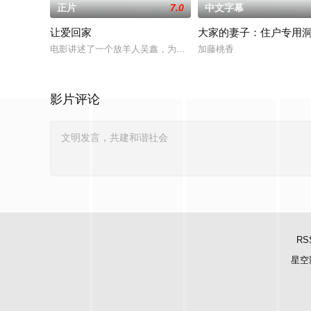
正片
7.0
中文字幕
让爱回家
大家的妻子：住户专用
电影讲述了一个放羊人吴鑫，为两只羊和他人发生冲突，失手将
加藤桃香
影片评论
RS
星空