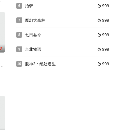
救世主小强拥有着控制时空和预知未来的超能力，儿时因为家中惨遭血案，不幸
徐招娣产生了隔阂。一天，徐招娣路遇被人围殴的记者王海，她果断出手搭救
·麦克道威尔 Malcolm McDowell饰）和他的一群年轻朋友们整日心神不
掌门黄风大仙，因私仇而施法，驱动邪异蝗灾，攻打青鸾门及所在城镇。青鸾
抬驴
999
6

魔幻大森林
999
7

七日县令
999
8

0
台北物语
999
9

股神2：绝处逢生
999
10

还未见面，却早已情深意长。玲玲毕业后舅妈安排她去国外留学。网上玲玲不将自
n McGregor 饰）在美国花费了十多年的时间遮蔽一位女士Joanna——