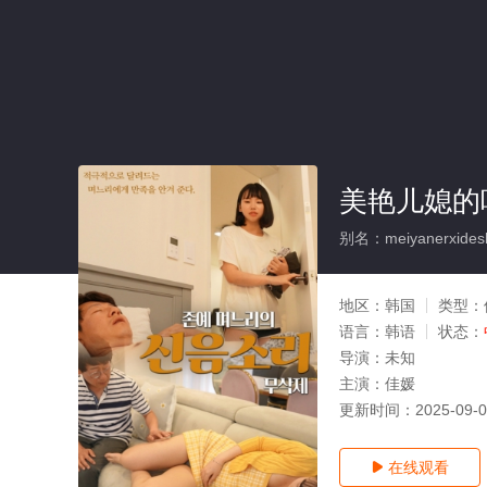
美艳儿媳的
别名：meiyanerxidesh
地区：
韩国
类型：
语言：
韩语
状态：
导演：
未知
主演：
佳媛
更新时间：
2025-09-
在线观看
