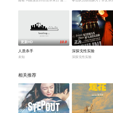
随着“玛雅预言2012世界末日”慢慢接近，世界沉浸一片所谓
拳击队员徐招娣为了养女乐
更新HD
10.0
正片
人质杀手
深探戈性实验
未知
深探戈性实验
相关推荐