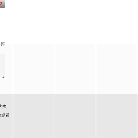
0
曾居住的村庄要整体搬迁，吴鑫获准离监探亲。在吴鑫回家的路上，监狱的一
影评
爬虫
线观看