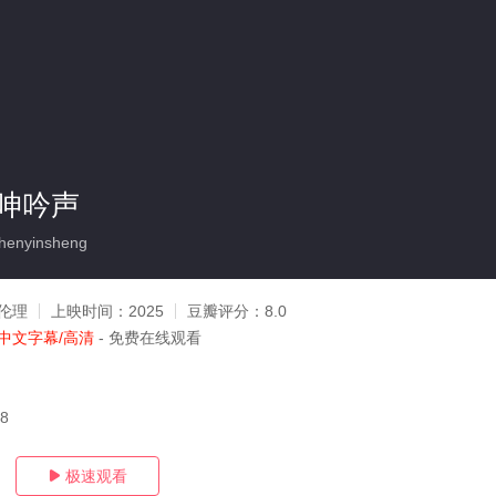
呻吟声
enyinsheng
伦理
上映时间：
2025
豆瓣评分：
8.0
中文字幕/高清
- 免费在线观看
08
极速观看
