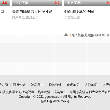
8.0
中文字幕
9.0
中文字幕
9.
洞口
每晚与隔壁男人怀孕性爱
翻白眼喷溅的股间
对方打死，被判处无期徒刑后，吴鑫在监狱的十几年间，一直表现良好，因吴鑫
舞原希里,佐川金二
二宫里江奈
共
0
条 “美艳儿媳的呻吟声” 
S订阅
百度蜘蛛
神马爬虫
搜狗蜘蛛
奇虎地图
谷歌地图
必应
影院
提供最新热播电视剧、热血动漫、搞笑综艺、无删减高清电影大全免费在
Copyright © 2021 ggcbzs.com All Rights Reserved
新ICP备20210297号