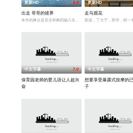
更新HD
9.0
更新HD
出走 哥哥的彼界
走马观花
本作的舞台是音乐和舞蹈融入生活的冲绳。与母亲朱音、妹妹舞
新波，丁大宁，郭华，程一
中文字幕
7.0
中文字幕
保育园老师的婴儿语让人超兴
想要享受暴露式按摩的
奋
子
白木由子
竹内夏希