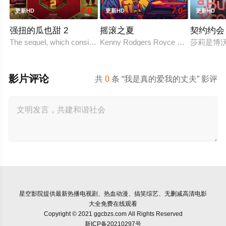
7.0
7.0
更新HD
更新HD
更新HD
强扭的瓜也甜 2
摇滚之夏
契约约会
The sequel, which consists of consecutive events following the fil
Kenny Rodgers Royce honors his late m
莎莉是博
影片评论
共
0
条 “我是真的爱我的丈夫” 影评
星空影院
提供最新热播电视剧、热血动漫、搞笑综艺、无删减高清电影
大全免费在线观看
Copyright © 2021 ggcbzs.com All Rights Reserved
新ICP备20210297号