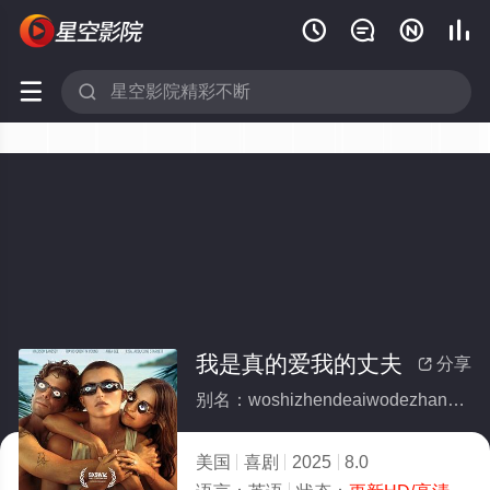






我是真的爱我的丈夫
分享

别名：woshizhendeaiwodezhangfu
美国
喜剧
2025
8.0