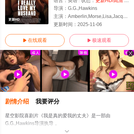
语言：
英语
状态：
更新HD/高清
- 免费在线观看
导演：
G.G.,Hawkins
主演：
Amberlin,Morse,Lisa,Jacqueline,Starrett,Madison,Lanesey
更新HD
更新时间：
2025-11-06
在线观看
极速观看


剧情介绍
我要评分
星空影院喜剧片《我是真的爱我的丈夫》是一部由
G.G.,Hawkins导演执导，
Amberlin,Morse,Lisa,Jacqueline,Starrett,Madison,Lanesey
