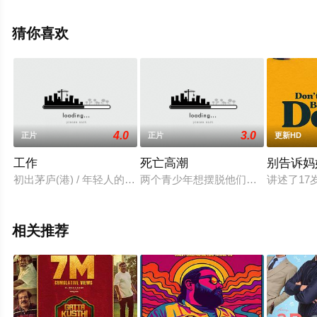
等明星演员精彩演绎的美国电影，手机免费观看高清未删
减完整版电影大全就上星空电影网，更多剧情信息可移步
猜你喜欢
至豆瓣电影、电视猫或剧情网等平台了解。
4.0
3.0
正片
正片
更新HD
工作
死亡高潮
别告诉妈
初出茅庐(港) / 年轻人的烦恼 / 谋职记 / The Job
两个青少年想摆脱他们平凡的生活，通
讲述了1
相关推荐