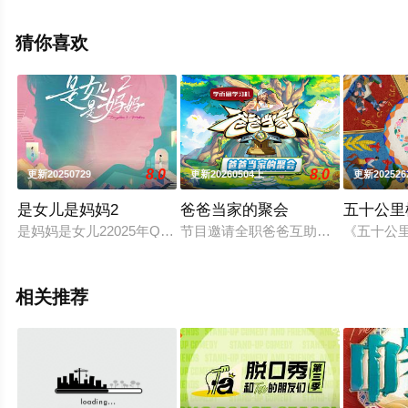
整版综艺节目就上星空电影网，更多剧情信息可移步至豆
瓣综艺、电视猫或剧情网等平台了解。
猜你喜欢
8.0
8.0
更新20250729
更新20260504上
更新202526
是女儿是妈妈2
爸爸当家的聚会
五十公里
是妈妈是女儿22025年Q1 罗敏娜团队 待定首档聚焦“母女
节目邀请全职爸爸互助会的老家庭们
《五十公
相关推荐