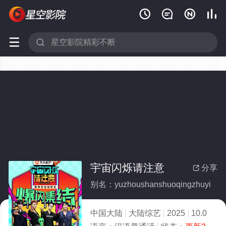






宇宙闪烁请注意
分享

别名：yuzhoushanshuoqingzhuyi
中国大陆
大陆综艺
2025
10.0