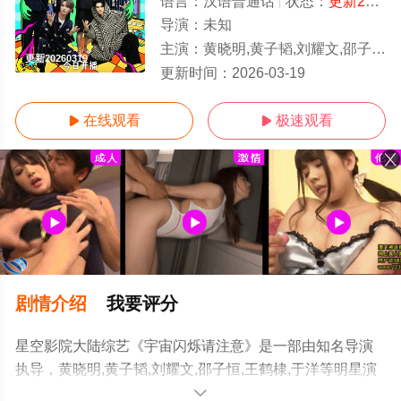
语言：
汉语普通话
状态：
更新20260319
导演：
未知
主演：
黄晓明,黄子韬,刘耀文,邵子恒,王鹤棣,于洋
更新20260319
更新时间：
2026-03-19
在线观看
极速观看


剧情介绍
我要评分
星空影院大陆综艺《宇宙闪烁请注意》是一部由知名导演
执导，黄晓明,黄子韬,刘耀文,邵子恒,王鹤棣,于洋等明星演
员精彩演绎的中国大陆综艺，手机免费观看高清未删减完
