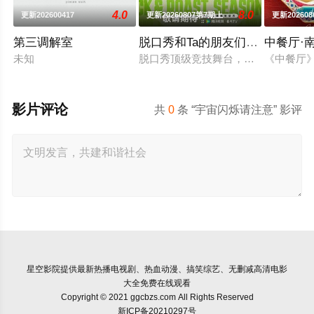
4.0
8.0
更新202600417
更新20260807第7期上
更新20260
第三调解室
脱口秀和Ta的朋友们 第三季
中餐厅·
未知
脱口秀顶级竞技舞台，年度热梗发源地
《中餐厅
影片评论
共
0
条 “宇宙闪烁请注意” 影评
星空影院
提供最新热播电视剧、热血动漫、搞笑综艺、无删减高清电影
大全免费在线观看
Copyright © 2021 ggcbzs.com All Rights Reserved
新ICP备20210297号