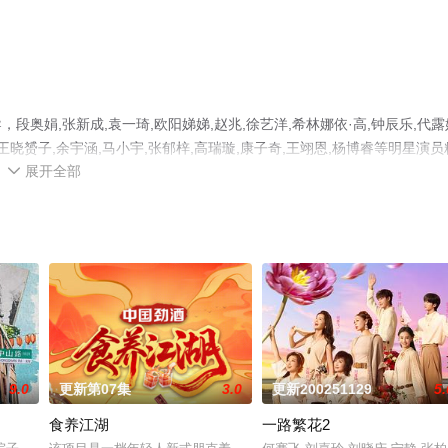
娟,张新成,袁一琦,欧阳娣娣,赵兆,徐艺洋,希林娜依·高,钟辰乐,代露
,王晓赟子,余宇涵,马小宇,张郁梓,高瑞璇,康子奇,王翊恩,杨博睿等明星演员
展开全部
艺节目就上星空电影网，更多剧情信息可移步至豆瓣综艺、电视猫或剧情

9.0
更新第07集
3.0
更新200251129
5.
食养江湖
一路繁花2