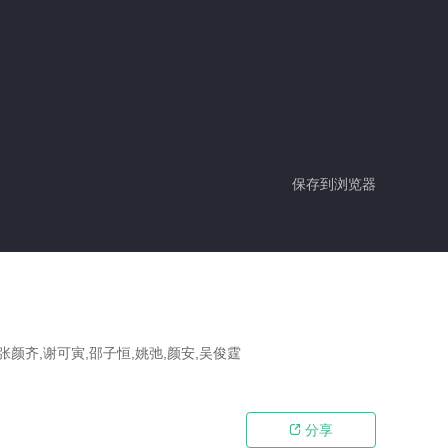
保存到浏览器
张颜齐,谢可寅,邵子恒,姚弛,颜安,吴俊霆
分享
