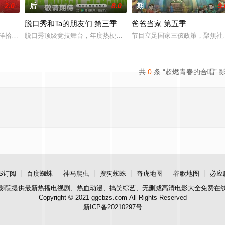
2.0
后
8.0
期
9.
脱口秀和Ta的朋友们 第三季
爸爸当家 第五季
姐姐们如何见招拆招，畅聊人生的酸甜苦辣。观察团已就位，等你一起来“当家”！
洋拾光”的氛围中，打造一家独具风格特色的田园餐厅。内容场景上，除餐厅本
脱口秀顶级竞技舞台，年度热梗发源地，2026夏天准时快乐
节目立足国家三孩政策，聚焦社
共
0
条 “超燃青春的合唱” 
S订阅
百度蜘蛛
神马爬虫
搜狗蜘蛛
奇虎地图
谷歌地图
必应
影院
提供最新热播电视剧、热血动漫、搞笑综艺、无删减高清电影大全免费在
Copyright © 2021 ggcbzs.com All Rights Reserved
新ICP备20210297号