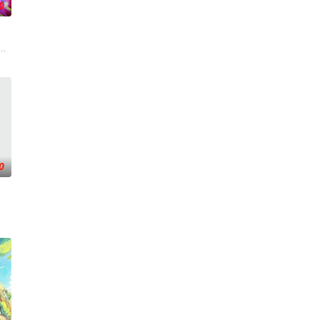
0
应，据CSM数据显示，前五季的节目，平时收视率保持同时段省级卫视第一名，
市司法局联合制作。节目以调解百姓纠纷、营造和谐社会为宗旨，用老百姓喜闻
目中一枝独秀，领跑全国，是辽宁卫视唯一一档以报道娱乐动态、解读文化现
0
单身青年之间萌生的浪漫情愫。
与亲手建造，探索"在不够理想的环境中，如何创造理想生活"的时代命题。这是一
2