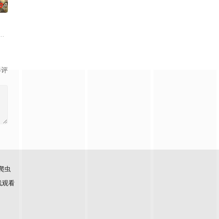
0
体外，还将设置家禽、鲜蔬、河鲜等不同餐厅区域，合伙人需要开拓经营思路，完
会“全职爸爸”育儿现象，邀请全职照顾孩子的四位爸爸，开启一场长达100天
影评
爬虫
线观看