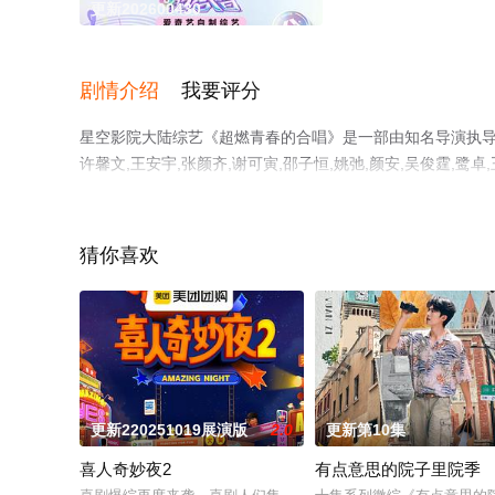
更新202600430
剧情介绍
我要评分
星空影院大陆综艺《超燃青春的合唱》是一部由知名导演执导，段奥
许馨文,王安宇,张颜齐,谢可寅,邵子恒,姚弛,颜安,吴俊霆,鹭卓
彩演绎的中国大陆综艺，手机免费观看高清未删减完整版综
平台了解。
猜你喜欢
更新220251019展演版
2.0
更新第10集
喜人奇妙夜2
有点意思的院子里院季