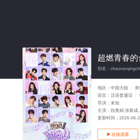
超燃青春的
别名：chaoranqingch
地区：
中国大陆
类
语言：
汉语普通话
导演：
未知
主演：
段奥娟,张新成,
更新时间：
2026-06-
在线观看
