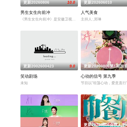
更新20260806
10.0
更新202606010
男生女生向前冲
人气美食
《男生女生向前冲》是安徽卫视的一档全民榜样健身节目。从20
主持人:,郑琳
更新2002600423
9.0
更新20260806第1期加
笑动剧场
心动的信号 第九季
未知
节目以“坦荡心动，爱意直
更新20260806合伙人