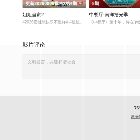
更新20260806母带2第4期下
4.0
8期
姐姐当家2
中餐厅·南洋拾光季
#2026爱桃综快乐不重样# #姐姐当家# 第二季惊喜回归，看
《中餐厅》第十年，将在“南
影片评论
RS
星空