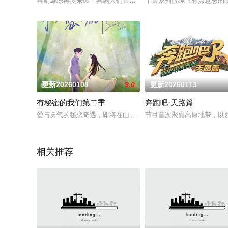
喜剧爆综再度来袭，喜剧人们集结Again！选取最贴近生活的主
十集系列微综《有点意思的
更新20260108
9.0
更新20260113
有秘密的我们第二季
奔跑吧·天路篇
爱与勇气的秘恋奇遇，即将在山野星光下浪漫启幕，解锁心动瞬
节目首次聚焦高原地带，以西
相关推荐