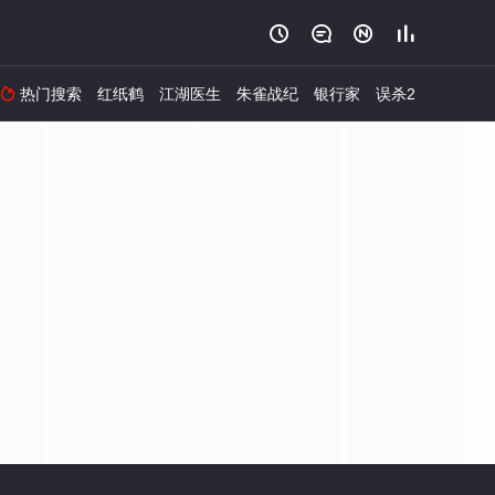




热门搜索
红纸鹤
江湖医生
朱雀战纪
银行家
误杀2
