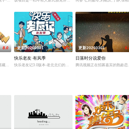
题创作无限可能的喜剧作品，链接观众、明星与作品产生共鸣，打造十场喜剧大秀，
院子·里院季》以十个故事，解锁青岛里院百年的DNA密码——这里沉浮着历
该项目是一档年轻人新式朋克养生美食真人秀，我们将嘉宾团分为“老
何赛飞,刘嘉玲,刘晓庆,宁静,张柏
8.0
更新20260331
8.0
更新20260301
6.
快乐老友·有风季
日落时分说爱你
间，定格专属浪漫～
藏林芝（海拔2900-4768米）、纳木措、雅鲁藏布江大峡谷及新疆帕米尔高
快乐老友记3.0版本-老北北们的假期开始了!本季就业厚米团将共
腾讯视频正在招募嘉宾的熟龄恋爱