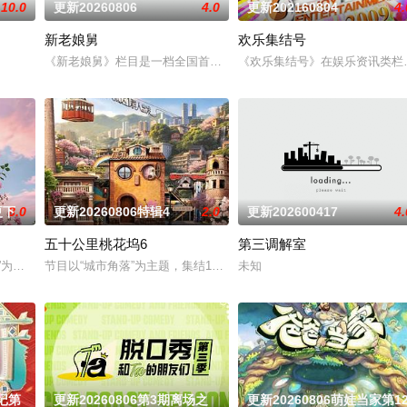
10.0
更新20260806
4.0
更新202160804
4.
新老娘舅
欢乐集结号
10年开始，《男生女生向前冲》已经连续播出三年，形成了自身的品牌规模效
《新老娘舅》栏目是一档全国首创的调解类谈话节目，由新娱乐和上海
《欢乐集结号》在娱乐资讯类栏
更下
8.0
更新20260806特辑4
2.0
更新202600417
4.
五十公里桃花坞6
第三调解室
行”为核心主题，聚焦真诚直白的新式恋爱，告别无效拉扯，走进心动小屋，见证
节目以“城市角落”为主题，集结15位多元坞民通过21天的共同生活
未知
手记第
更新20260806第3期离场之
更新20260806萌娃当家第1