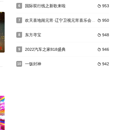
开启每周的全民喜剧party！
史的风云，也激荡着年轻的潮；红瓦绿树里弥漫着海蛎子味的烟火气，碧海蓝天
江湖”和“新势力”，通过新老PK的方式，一同去探寻不同地域文化下，传统美
芝,邵子恒,柯淳,叶童,余宇涵
国际双行线之新歌来啦
953
6

欢天喜地闹元宵·辽宁卫视元宵喜乐会2022
950
7

东方寻宝
948
8

0
2022汽车之家818盛典
946
9

一饭封神
942
10

原为核心场景。通过“自驾+露营”模式探索318国道沿线，深度融合藏区非遗文
建一个独一无二的「奇趣厚米之家」，并完成一场内心问往的心灵奇旅，节目将根
旅行真人秀，节目聚焦50岁以上熟龄人群，通过真实人物故事展现其生活状态，