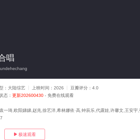
合唱
undehechang
型：
大陆综艺
上映时间：
2026
豆瓣评分：
4.0
状态：
更新202600430
- 免费在线观看
袁一琦,欧阳娣娣,赵兆,徐艺洋,希林娜依·高,钟辰乐,代露娃,许馨文,王安宇,
27
极速观看
