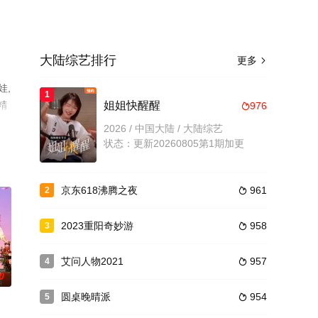
大陆综艺排行
更多

娃,
1
精
姐姐快醒醒
976

网等
2026 / 中国大陆 / 大陆综艺
状态：更新20260805第1期加更
京东618沸腾之夜
961
2

2023重阳奇妙游
958
3

艾问人物2021
957
4

0
圆桌晚晴派
954
5
