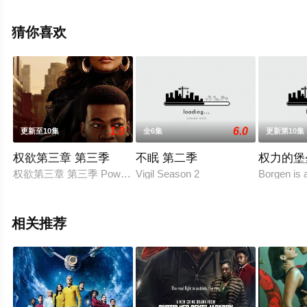
克·比洛多,克丽斯滕·齐恩,凯文·麦克纳尔蒂等明星演员精彩
演绎的美国 / 加拿大电视剧，大结局剧情已揭晓（1-10全
猜你喜欢
集），手机免费观看高清未删减完整版电视剧全集就上星
空电影网，热播电视剧提前免费观看，更多剧情信息可移
步至豆瓣电视剧、电视猫或剧情网等平台了解。
1.0
6.0
更新至10集
全6集
更新第10集
权欲第三章 第三季
不眠 第二季
权力的堡
权欲第三章 第三季 Power Book III: Raising Kanan Se
Vigil Season 2
Borgen is 
相关推荐