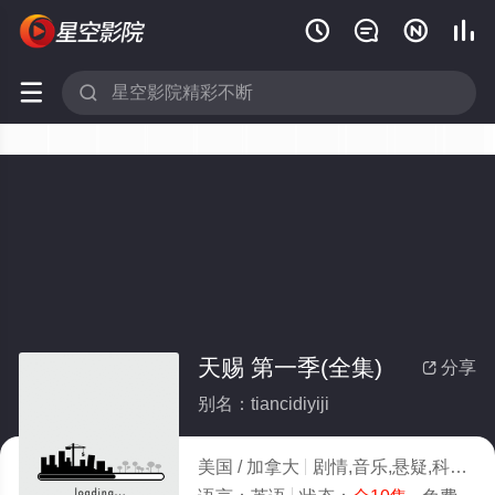






天赐 第一季(全集)
分享

别名：tiancidiyiji
美国 / 加拿大
剧情,音乐,悬疑,科幻,欧美