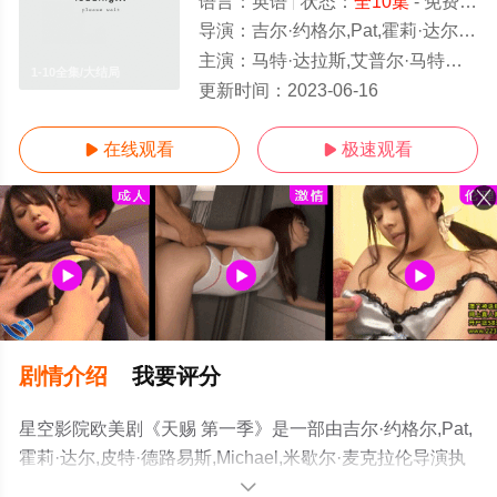
语言：
英语
状态：
全10集
- 免费在线观看
导演：
吉尔·约格尔,Pat,霍莉·达尔,皮特·德路易斯,Michael,米歇尔·麦克拉伦
主演：
马特·达拉斯,艾普尔·马特逊,玛格丽特·马科林苔,让-卢克·比洛多,克丽斯滕·齐恩,凯文·麦克纳尔蒂
1-10全集/大结局
更新时间：
2023-06-16
在线观看
极速观看


剧情介绍
我要评分
星空影院欧美剧《天赐 第一季》是一部由吉尔·约格尔,Pat,
霍莉·达尔,皮特·德路易斯,Michael,米歇尔·麦克拉伦导演执
导，马特·达拉斯,艾普尔·马特逊,玛格丽特·马科林苔,让-卢
