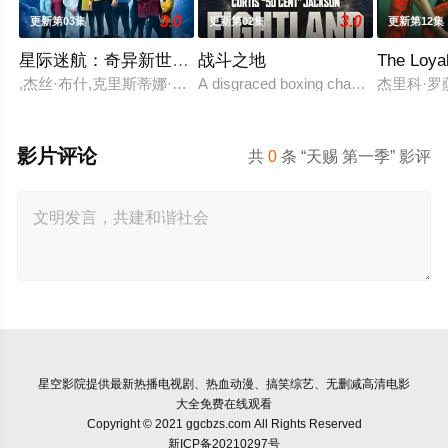
3.0
3.0
更新第03集
更新第02集
更新第12集
星际迷航：奇异新世界 第四季
战斗之地
The Loya
,杰丝·布什,克里斯蒂娜·钟,西莉亚·罗丝·古丁,阿德里安·霍姆斯,克
A disgraced boxing champion is releas
杰里科·罗
影片评论
共
0
条 “天赐 第一季” 影评
星空影院
提供最新热播电视剧、热血动漫、搞笑综艺、无删减高清电影
大全免费在线观看
Copyright © 2021 ggcbzs.com All Rights Reserved
新ICP备20210297号