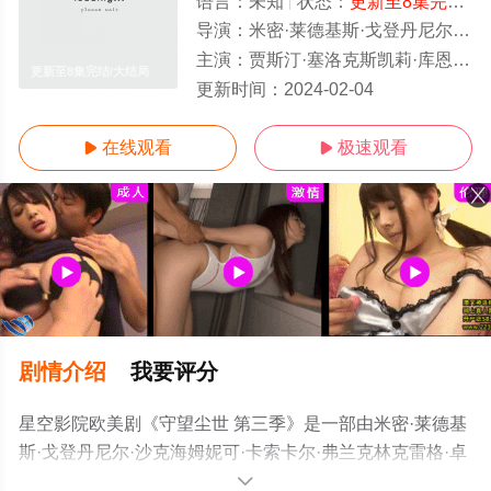
语言：
未知
状态：
更新至8集完结
-
导演：
米密·莱德基斯·戈登丹尼尔·沙克海姆妮可·卡索卡尔·弗兰克林克雷格·卓贝
主演：
贾斯汀·塞洛克斯凯莉·库恩艾米·布伦尼曼斯科特·格伦
更新至8集完结/大结局
更新时间：
2024-02-04
在线观看
极速观看


剧情介绍
我要评分
星空影院欧美剧《守望尘世 第三季》是一部由米密·莱德基
斯·戈登丹尼尔·沙克海姆妮可·卡索卡尔·弗兰克林克雷格·卓
贝导演执导，贾斯汀·塞洛克斯凯莉·库恩艾米·布伦尼曼斯
