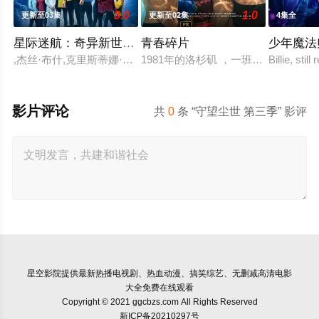
3.0
1.0
更新至03集
更新至02集
4集全
星际迷航：奇异新世界 第四季
青春碎片
少年魔法
,杰丝·布什,克里斯蒂娜·钟,西莉亚·罗丝·古丁,阿德里安·霍姆斯,克
1981年的洛杉矶 ，一班精英名校的高
Billie, stil
影片评论
共
0
条 “守望尘世 第三季” 影评
星空影院
提供最新热播电视剧、热血动漫、搞笑综艺、无删减高清电影
大全免费在线观看
Copyright © 2021 ggcbzs.com All Rights Reserved
新ICP备20210297号