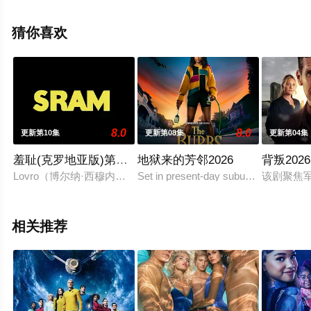
科特·格伦等明星演员精彩演绎的美国电视剧，大结局剧情
已揭晓（更新至8集完结），手机免费观看高清未删减完整
猜你喜欢
版电视剧全集就上星空电影网，热播电视剧提前免费观
看，更多剧情信息可移步至豆瓣电视剧、电视猫或剧情网
等平台了解。
8.0
8.0
更新第10集
更新第08集
更新第04集
羞耻(克罗地亚版)第三季
地狱来的芳邻2026
背叛2026
Lovro（博尔纳·西穆内克 饰）在他人期待与自我认同之间挣
Set in present-day suburbia, The ‘Burb
该剧聚焦军
相关推荐